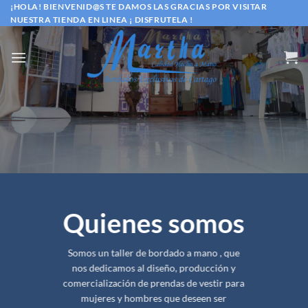
Saltar
¡HOLA! BIENVENID@S TE DAMOS LAS GRACIAS POR VISITAR
NUESTRA TIENDA EN LINEA ¡ DISFRUTELA !
al
contenido
Quienes somos
Somos un taller de bordado a mano , que
nos dedicamos al diseño, producción y
comercialización de prendas de vestir para
mujeres y hombres que deseen ser