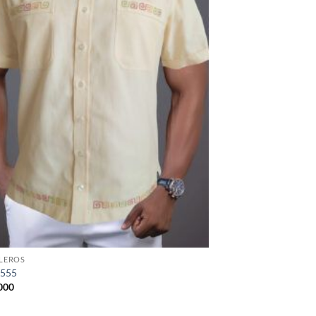
LEROS
6555
000