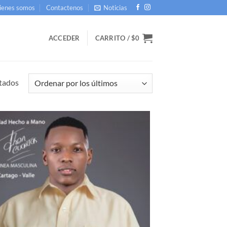
ienes somos
Contactenos
Noticias
ACCEDER
CARRITO /
$
0
Ordenado
ltados
por
los
últimos