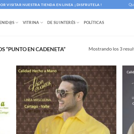
Qu
R VISITAR NUESTRA TIENDA EN LINEA ¡ DISFRUTELA !
ENID@S
VITRINA
DE SU INTERÉS
POLÍTICAS
Mostrando los 3 resu
S “PUNTO EN CADENETA”