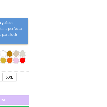
 guía de
 talla perfecta
 para lucir
XXL
ORA