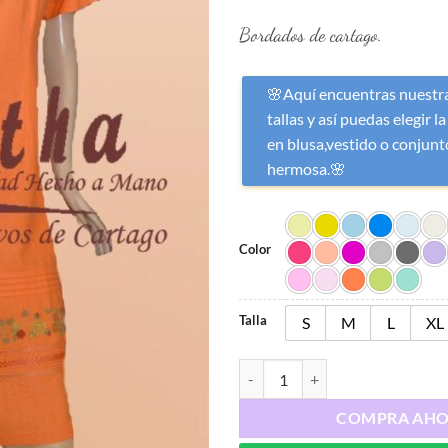
Bordados de cartago.
🌸Aquí encuentras nuestra
tallas y así puedas elegir la
en blusa,vestido o conjunto
hermosa.🌸
Color
Talla
S
M
L
XL
Ref : 1116 cantidad
COMPRA AH