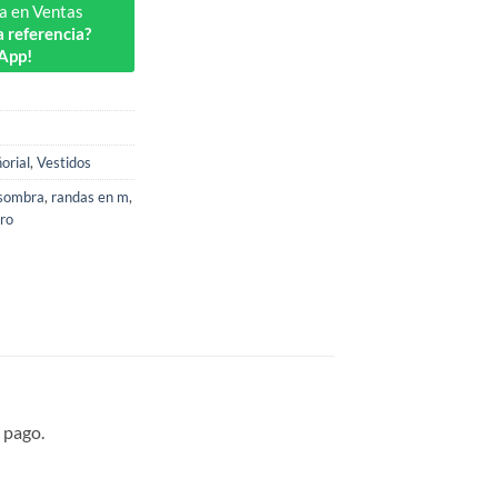
a en Ventas
 referencia?
App!
orial
,
Vestidos
 sombra
,
randas en m
,
ero
 pago.