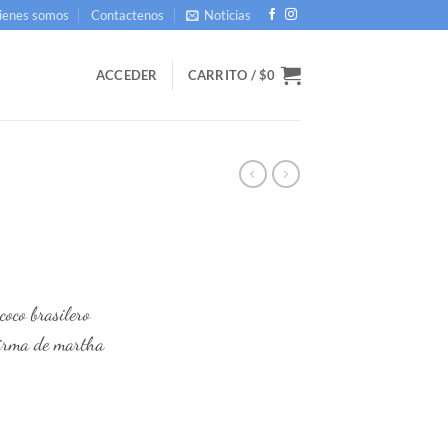
ienes somos
Contactenos
Noticias
ACCEDER
CARRITO /
$
0
coco brasilero
firma de martha