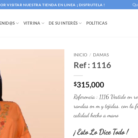
Qu
R VISITAR NUESTRA TIENDA EN LINEA ¡ DISFRUTELA !
ENID@S
VITRINA
DE SU INTERÉS
POLÍTICAS
INICIO
/
DAMAS
Ref : 1116
315,000
$
Referencia : 1116 Vestido en ro
randas en m y tejidas. con la 
calidad hecho a mano
¡ Esto Lo Dice Todo !