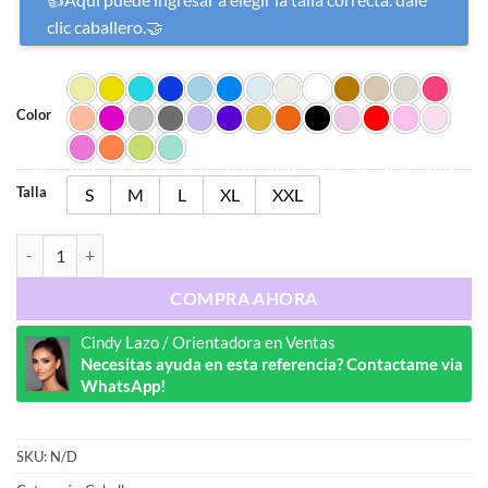
clic caballero.🤝
Color
Talla
S
M
L
XL
XXL
Ref : 6538 cantidad
COMPRA AHORA
Cindy Lazo / Orientadora en Ventas
Necesitas ayuda en esta referencia? Contactame via
WhatsApp!
SKU:
N/D