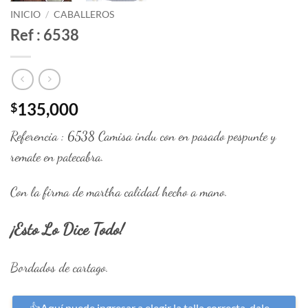
INICIO
/
CABALLEROS
Ref : 6538
135,000
$
Referencia : 6538 Camisa indu con en pasado pespunte y
remate en patecabra.
Con la firma de martha calidad hecho a mano.
¡Esto Lo Dice Todo!
Bordados de cartago.
👍Aquí puede ingresar a elegir la talla correcta. dale