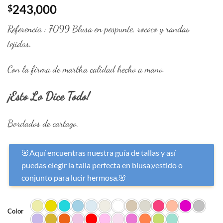
243,000
$
Referencia : 7099 Blusa en pespunte, rococo y randas
tejidas.
Con la firma de martha calidad hecho a mano.
¡Esto Lo Dice Todo!
Bordados de cartago.
🌸Aquí encuentras nuestra guía de tallas y así
puedas elegir la talla perfecta en blusa,vestido o
conjunto para lucir hermosa.🌸
Color