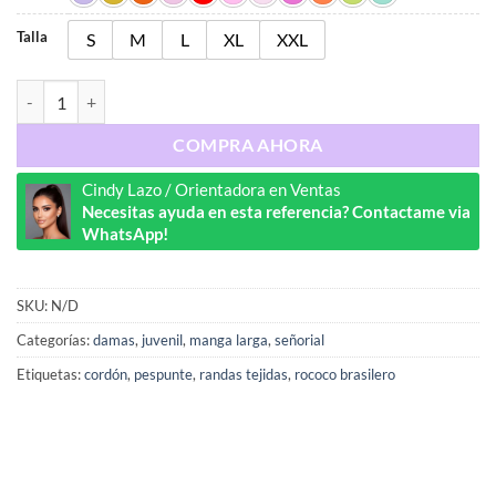
Talla
S
M
L
XL
XXL
Ref : 7099 cantidad
COMPRA AHORA
Cindy Lazo / Orientadora en Ventas
Necesitas ayuda en esta referencia? Contactame via
WhatsApp!
SKU:
N/D
Categorías:
damas
,
juvenil
,
manga larga
,
señorial
Etiquetas:
cordón
,
pespunte
,
randas tejidas
,
rococo brasilero