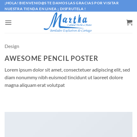
Saltar
¡HOLA! BIENVENID@S TE DAMOS LAS GRACIAS POR VISITAR
NUESTRA TIENDA EN LINEA ¡ DISFRUTELA !
al
contenido
Design
AWESOME PENCIL POSTER
Lorem ipsum dolor sit amet, consectetuer adipiscing elit, sed
diam nonummy nibh euismod tincidunt ut laoreet dolore
magna aliquam erat volutpat