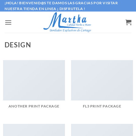
Saltar
¡HOLA! BIENVENID@S TE DAMOS LAS GRACIAS POR VISITAR
NUESTRA TIENDA EN LINEA ¡ DISFRUTELA !
al
contenido
DESIGN
ANOTHER PRINT PACKAGE
FL3 PRINT PACKAGE