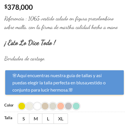
378,000
$
Referencia : 1065 vestido calado en figura precolombino
sobre malla. con la firma de martha calidad hecho a mano
¡ Esto Lo Dice Todo !
Bordados de cartago.
🌸Aquí encuentras nuestra guía de tallas y así
puedas elegir la talla perfecta en blusa,vestido o
conjunto para lucir hermosa.🌸
Color
Talla
S
M
L
XL