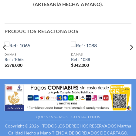
(
ARTESANÍA HECHA A MANO
).
PRODUCTOS RELACIONADOS
DAMAS
DAMAS
Ref : 1065
Ref : 1088
$
378,000
$
342,000
QUIENES SOMOS
CONTACTENOS
Copyright © 2026 - TODOS LOS DERECHOS RESERVADOS
Martha
Calidad Hecho a Mano
TIENDA DE BORDADOS DE CARTAGO.