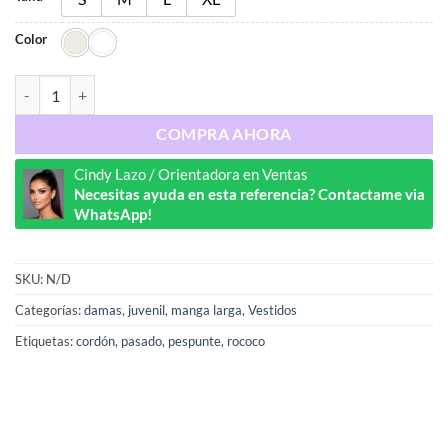
Color
Ref : 1185 cantidad
COMPRA AHORA
Cindy Lazo / Orientadora en Ventas
Necesitas ayuda en esta referencia? Contactame via
WhatsApp!
SKU:
N/D
Categorías:
damas
,
juvenil
,
manga larga
,
Vestidos
Etiquetas:
cordón
,
pasado
,
pespunte
,
rococo