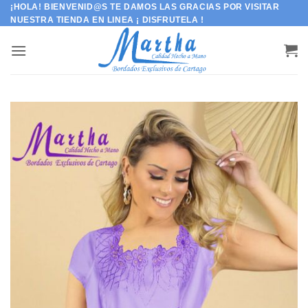
Saltar
¡HOLA! BIENVENID@S TE DAMOS LAS GRACIAS POR VISITAR
NUESTRA TIENDA EN LINEA ¡ DISFRUTELA !
al
contenido