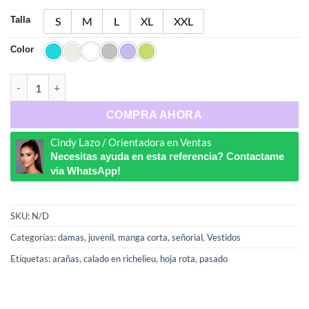
Talla
S
M
L
XL
XXL
Color
Ref : 1225 cantidad
COMPRA AHORA
Cindy Lazo / Orientadora en Ventas
Necesitas ayuda en esta referencia? Contactame
via WhatsApp!
SKU:
N/D
Categorías:
damas
,
juvenil
,
manga corta
,
señorial
,
Vestidos
Etiquetas:
arañas
,
calado en richelieu
,
hoja rota
,
pasado