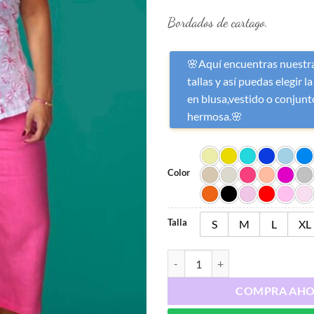
Bordados de cartago.
🌸Aquí encuentras nuestra
tallas y así puedas elegir la
en blusa,vestido o conjunto
hermosa.🌸
Color
Talla
S
M
L
XL
Ref : 3071 cantidad
COMPRA AH