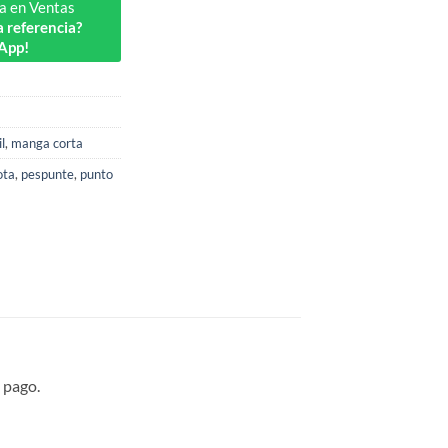
a en Ventas
 referencia?
App!
l
,
manga corta
ota
,
pespunte
,
punto
 pago.