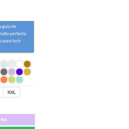
 guía de
 talla perfecta
 para lucir
XXL
ORA