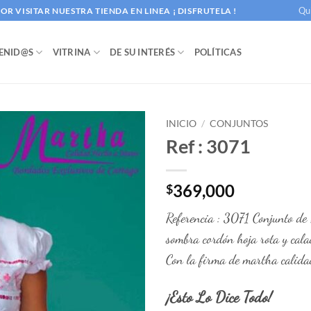
Qu
R VISITAR NUESTRA TIENDA EN LINEA ¡ DISFRUTELA !
ENID@S
VITRINA
DE SU INTERÉS
POLÍTICAS
INICIO
/
CONJUNTOS
Ref : 3071
369,000
$
Referencia : 3071 Conjunto de 
sombra cordón hoja rota y cala
Con la firma de martha calida
¡Esto Lo Dice Todo!