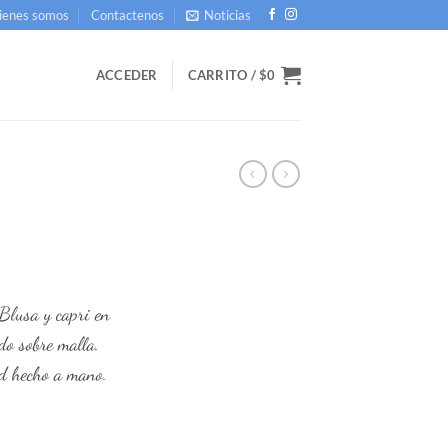
ienes somos
Contactenos
Noticias
ACCEDER
CARRITO /
$
0
Blusa y capri en
do sobre malla.
d hecho a mano.