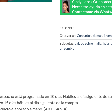
Cindy Lazo / Orientador
Necesitas ayuda en esta
Contactame via Whats
SKU:
N/D
Categorías:
Conjuntos
,
damas
,
juveni
Etiquetas:
calado sobre malla
,
hoja r
en sombra
despacho está programado en 10 dias Hábiles al día siguiente de su
en 15 días hábiles al día siguiente de la compra.
roducto elaborado a mano. (ARTESANÍA)