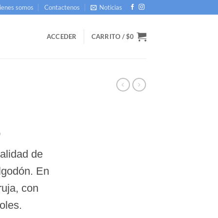
ienes somos
Contactenos
Noticias
ACCEDER
CARRITO /
$
0
El
0
precio
alidad de
actual
es:
algodón. En
.
$153,000.
ruja, con
oles.