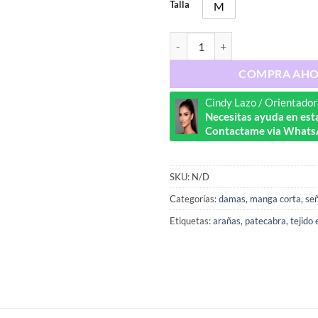
Talla
M
Ref : 453633O cantidad
COMPRA AH
Cindy Lazo / Orientador
Necesitas ayuda en esta
Contactame via Whats
SKU:
N/D
Categorías:
damas
,
manga corta
,
señ
Etiquetas:
arañas
,
patecabra
,
tejido 