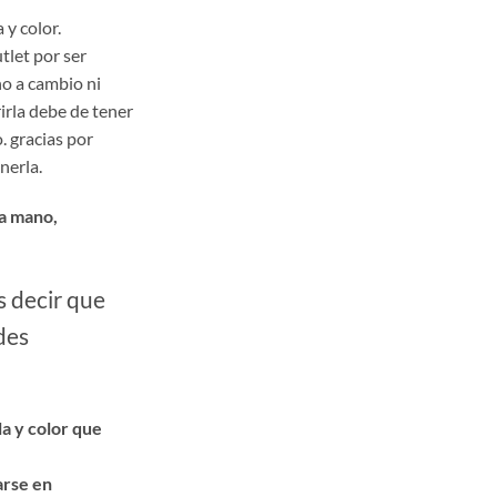
 y color.
tlet por ser
ho a cambio ni
irla debe de tener
. gracias por
nerla.
a mano,
Es decir que
des
la y color que
arse en