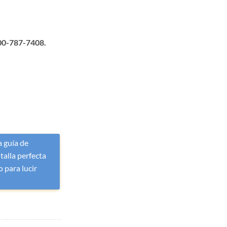
00-787-7408.
 guía de
 talla perfecta
 para lucir