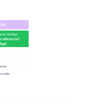
ORA
a en Ventas
 referencia?
App!
orial
en soles