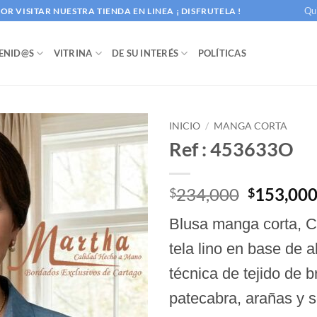
Qu
R VISITAR NUESTRA TIENDA EN LINEA ¡ DISFRUTELA !
ENID@S
VITRINA
DE SU INTERÉS
POLÍTICAS
INICIO
/
MANGA CORTA
Ref : 453633O
El
234,000
153,00
$
$
precio
Blusa manga corta, C
original
era:
tela lino en base de 
$234,000
técnica de tejido de b
patecabra, arañas y s