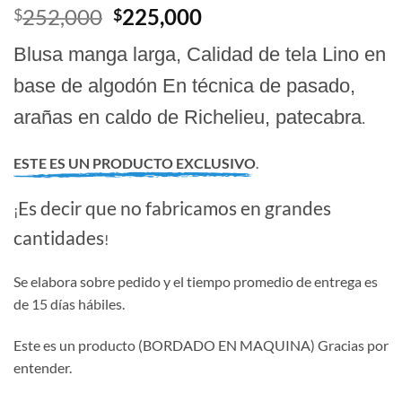
El
El
252,000
225,000
$
$
precio
precio
Blusa manga larga, Calidad de tela Lino en
original
actual
era:
es:
base de algodón En técnica de pasado,
$252,000.
$225,000.
arañas en caldo de Richelieu, patecabra
.
ESTE ES UN PRODUCTO EXCLUSIVO
.
Es decir que no fabricamos en grandes
¡
cantidades
!
Se elabora sobre pedido y el tiempo promedio de entrega es
de 15 días hábiles.
Este es un producto (BORDADO EN MAQUINA) Gracias por
entender.