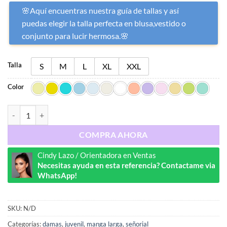
🌸Aquí encuentras nuestra guía de tallas y así
puedas elegir la talla perfecta en blusa,vestido o
conjunto para lucir hermosa.🌸
Talla
S
M
L
XL
XXL
Color
Ref : 7030 cantidad
COMPRA AHORA
Cindy Lazo / Orientadora en Ventas
Necesitas ayuda en esta referencia? Contactame via
WhatsApp!
SKU:
N/D
Categorías:
damas
,
juvenil
,
manga larga
,
señorial