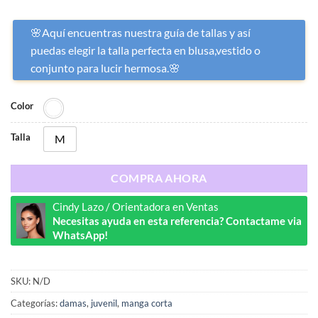
🌸Aquí encuentras nuestra guía de tallas y así
puedas elegir la talla perfecta en blusa,vestido o
conjunto para lucir hermosa.🌸
Color
Talla
M
COMPRA AHORA
Cindy Lazo / Orientadora en Ventas
Necesitas ayuda en esta referencia? Contactame via
WhatsApp!
SKU:
N/D
Categorías:
damas
,
juvenil
,
manga corta