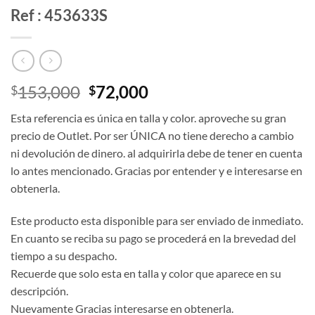
Ref : 453633S
El
El
153,000
72,000
$
$
precio
precio
Esta referencia es única en talla y color. aproveche su gran
original
actual
precio de Outlet. Por ser ÚNICA no tiene derecho a cambio
era:
es:
ni devolución de dinero. al adquirirla debe de tener en cuenta
$153,000.
$72,000.
lo antes mencionado. Gracias por entender y e interesarse en
obtenerla.
Este producto esta disponible para ser enviado de inmediato.
En cuanto se reciba su pago se procederá en la brevedad del
tiempo a su despacho.
Recuerde que solo esta en talla y color que aparece en su
descripción.
Nuevamente Gracias interesarse en obtenerla.