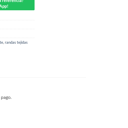
 referencia?
App!
te
,
randas tejidas
 pago.