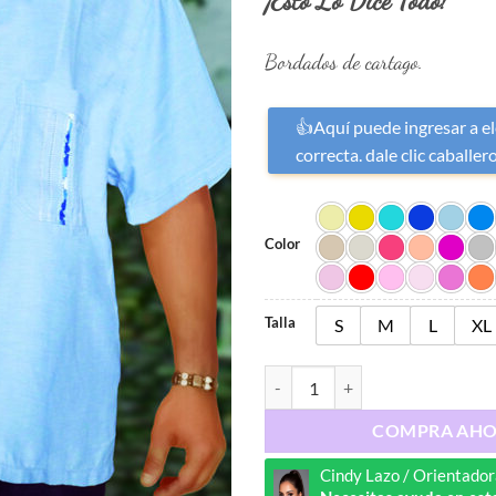
¡Esto Lo Dice Todo!
Bordados de cartago.
👍Aquí puede ingresar a ele
correcta. dale clic caballer
Color
Talla
S
M
L
XL
Ref : 6566 cantidad
COMPRA AH
Cindy Lazo / Orientador