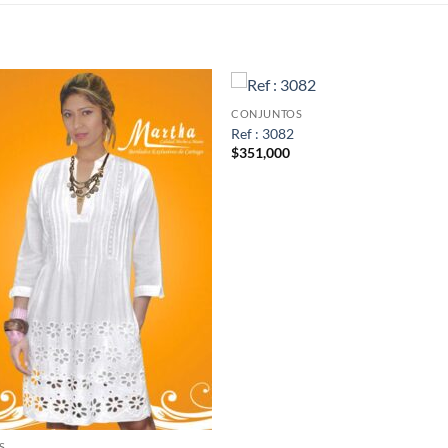
S
CONJUNTOS
Ref : 3082
$
351,000
S