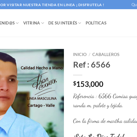
Qu
R VISITAR NUESTRA TIENDA EN LINEA ¡ DISFRUTELA !
ENID@S
VITRINA
DE SU INTERÉS
POLÍTICAS
INICIO
/
CABALLEROS
Ref : 6566
153,000
$
Referencia : 6566 Camisa guay
randa m, palote y tejida.
Con la firma de martha calida