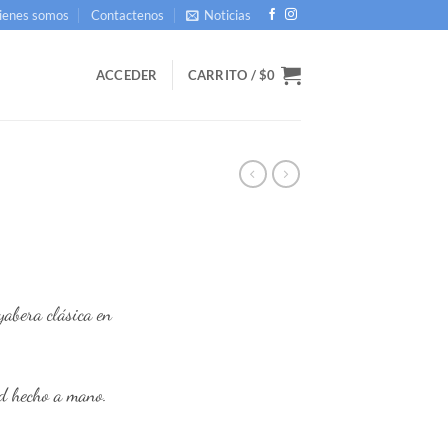
ienes somos
Contactenos
Noticias
ACCEDER
CARRITO /
$
0
abera clásica en
d hecho a mano.