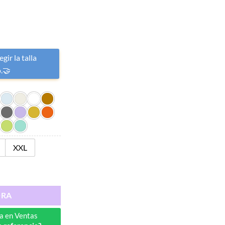
gir la talla
o.🤝
XXL
ORA
a en Ventas