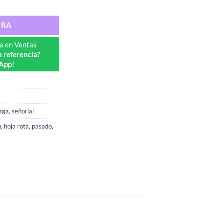
ORA
a en Ventas
 referencia?
App!
rga
,
señorial
u
,
hoja rota
,
pasado
,