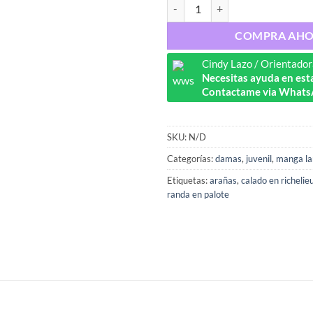
Ref : 7097 cantidad
COMPRA AH
Cindy Lazo / Orientador
Necesitas ayuda en esta
Contactame via Whats
SKU:
N/D
Categorías:
damas
,
juvenil
,
manga la
Etiquetas:
arañas
,
calado en richelie
randa en palote