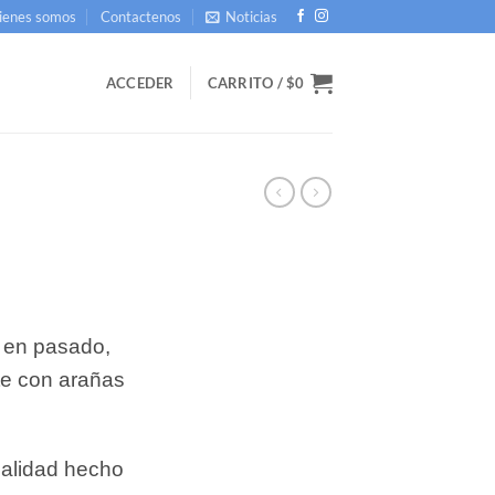
ienes somos
Contactenos
Noticias
ACCEDER
CARRITO /
$
0
a en pasado,
te con arañas
calidad hecho