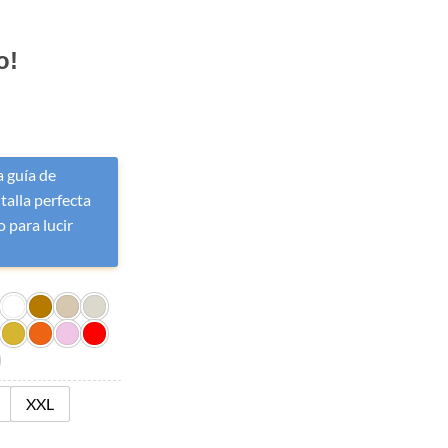
o!
 guía de
 talla perfecta
 para lucir
XXL