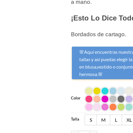
a mano.
¡Esto Lo Dice Tod
Bordados de cartago.
🌸Aquí encuentras nuestra
tallas y así puedas elegir la
en blusa,vestido o conjunto
hermosa.🌸
Color
Talla
S
M
L
XL