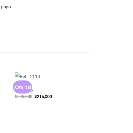
 pago.
DAMAS
¡Oferta!
Ref : 1113
El
El
$
243,000
$
216,000
precio
precio
original
actual
era:
es:
$243,000.
$216,000.