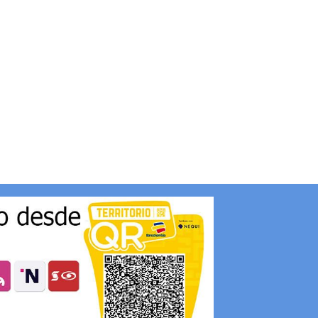
DAMAS
Ref : 1020
$
342,000