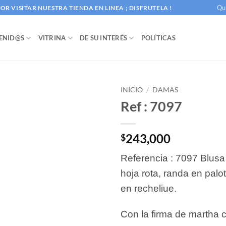
Qu
R VISITAR NUESTRA TIENDA EN LINEA ¡ DISFRUTELA !
ENID@S
VITRINA
DE SU INTERÉS
POLÍTICAS
INICIO
/
DAMAS
Ref : 7097
243,000
$
Referencia : 7097 Blus
hoja rota, randa en palo
en recheliue.
Con la firma de martha 